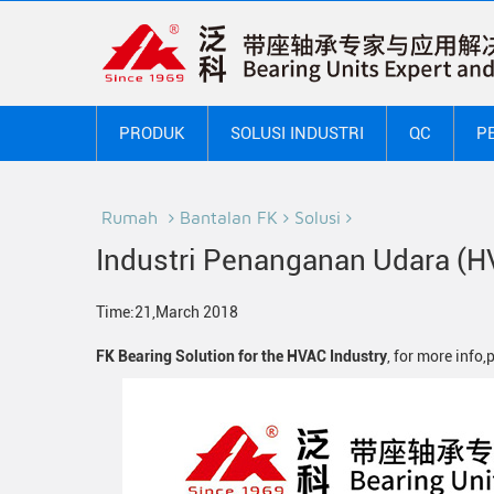
PRODUK
SOLUSI INDUSTRI
QC
P
Rumah
Bantalan FK
Solusi
Industri Penanganan Udara (H
Time:21,March 2018
FK Bearing Solution for the HVAC Industry
, for more info,