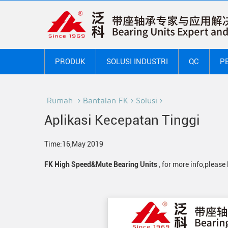
PRODUK
SOLUSI INDUSTRI
QC
P
Rumah
Bantalan FK
Solusi
Aplikasi Kecepatan Tinggi
Time:16,May 2019
FK High Speed&Mute Bearing Units
, for more info,please 