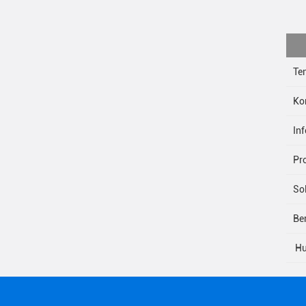
Te
Kon
In
Pr
So
Ber
Hu