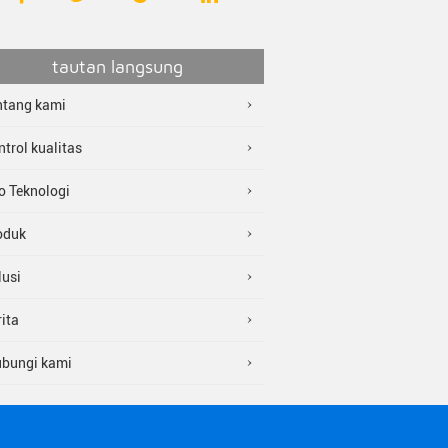
tautan langsung
ntang kami
trol kualitas
fo Teknologi
oduk
lusi
ita
bungi kami