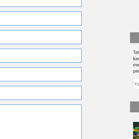
Te
ka
me
pe