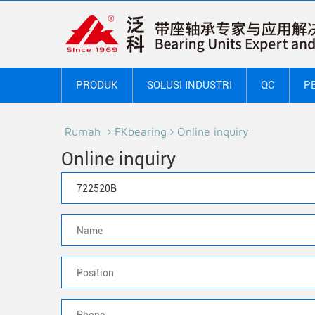
PRODUK
SOLUSI INDUSTRI
QC
P
Rumah
FKbearing
Online inquiry
Online inquiry